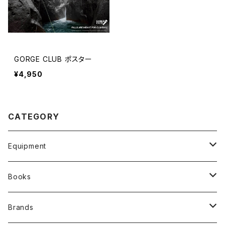
GORGE CLUB ポスター
¥4,950
CATEGORY
Equipment
Wetsuits and clothing
Books
Backpscks
オリジナル写真集
Brands