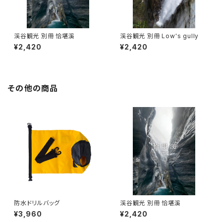
渓谷観光 別冊 恰堪溪
渓谷観光 別冊 Low's gully
¥2,420
¥2,420
その他の商品
防水ドリルバッグ
渓谷観光 別冊 恰堪溪
¥3,960
¥2,420