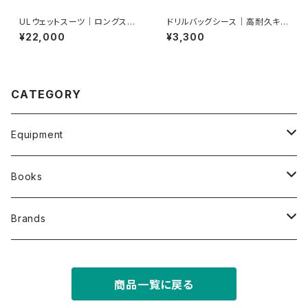
ULウェットスーツ｜ロングスリ
ドリルバッグシース｜高耐久キャ
ーブ
ップ単品
¥22,000
¥3,300
CATEGORY
Equipment
Wetsuits and clothing
Books
Backpscks
オリジナル写真集
Brands
Rope bags & Drill attachment
その他写真集・書籍
GORGE CLUB
商品一覧に戻る
Harnesses & Accessories
GROMMET