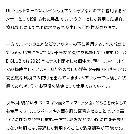
ULウェットスーツは、レインウェアやシャツなどの下に着用するイ
ンナーとして設計された製品です。アウターとして着用した場合、
擦れなどにより生地に穴や破れが生じる可能性があります。
一方で、レインウェアなどのアウターの下に着用する、本来想定し
ている使い方においては、十分な耐久性を確認しています。GORG
E CLUBでは2023年にテスト開始した個体を、現在もフィールド
で継続使用しています。国内外の険しい渓谷や長時間行動を含む
高強度な環境での使用を重ねていますが、アウターで保護した状
態であれば、今なお現役の装備として使用できています。
また、本製品はラバースキン面とファブリック面、どちらを表にして
も使用できます。ラバースキン面を肌に密着させることで、より高
い保温性能を発揮します。一方で、夏場など高い保温性を必要と
しない時期には、裏返して着用することで温度調整が可能です。