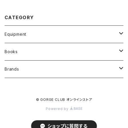
CATEGORY
Equipment
Wetsuits and clothing
Books
Backpscks
オリジナル写真集
Brands
Rope bags & Drill attachment
その他写真集・書籍
GORGE CLUB
© GORGE CLUB オンラインストア
Harnesses & Accessories
GROMMET
Powered by
Climbing & Sawanobori
TEBYLON
ショップに質問する