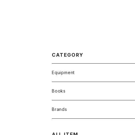
CATEGORY
Equipment
Wetsuits and clothing
Books
Backpscks
オリジナル写真集
Brands
Rope bags & Drill attachment
その他写真集・書籍
GORGE CLUB
ALL ITEM