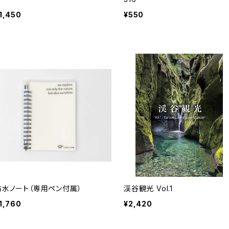
1,450
¥550
防水ノート（専用ペン付属）
渓谷観光 Vol.1
1,760
¥2,420