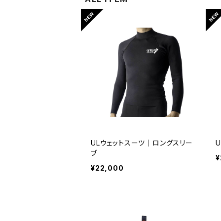
Harnesses & Accessories
GROMMET
Climbing & Sawanobori
TEBYLON
Hangers & Bolts
RODCLE
Others
ULウェットスーツ｜ロングスリー
ブ
¥
¥22,000