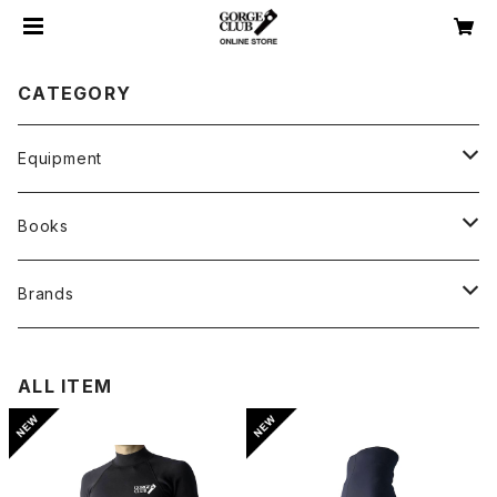
CATEGORY
Equipment
Wetsuits and clothing
Books
Backpscks
オリジナル写真集
Brands
Rope bags & Drill attachment
その他写真集・書籍
GORGE CLUB
ALL ITEM
Harnesses & Accessories
GROMMET
Climbing & Sawanobori
TEBYLON