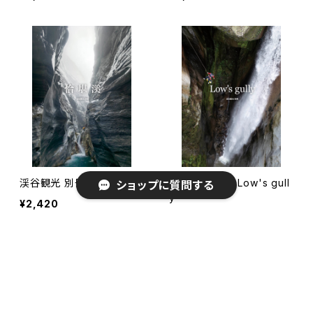
渓谷観光 別冊 恰堪溪
渓谷観光 別冊 Low's gull
ショップに質問する
y
¥2,420
¥2,420
キーワードから探す