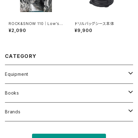
ROCK&SNOW 110｜Low's g
ドリルバッグシース本体
ully｜恰堪溪｜新武呂渓
¥2,090
¥9,900
CATEGORY
Equipment
Wetsuits and clothing
Books
Backpscks
オリジナル写真集
Brands
Rope bags & Drill attachment
その他写真集・書籍
GORGE CLUB