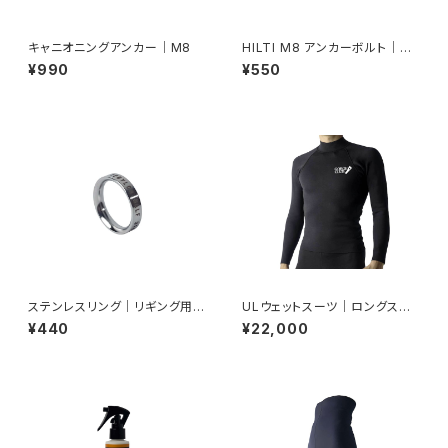
キャニオニングアンカー｜M8
HILTI M8 アンカーボルト｜SU
S316
¥990
¥550
ステンレスリング｜リギング用・
ULウェットスーツ｜ロングスリ
ラペル用
ーブ
¥440
¥22,000