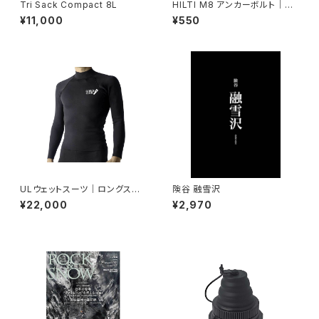
Tri Sack Compact 8L
HILTI M8 アンカーボルト｜SU
S316
¥11,000
¥550
ULウェットスーツ｜ロングスリ
険谷 融雪沢
ーブ
¥22,000
¥2,970