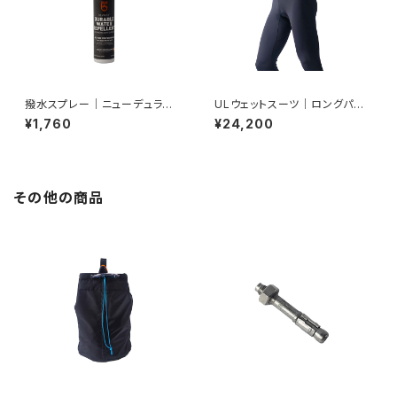
撥水スプレー｜ニューデュラブ
ULウェットスーツ｜ロングパン
ル ウォーターリペレント
ツ
¥1,760
¥24,200
その他の商品