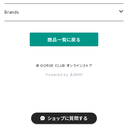
Backpscks
オリジナル写真集
Brands
Rope bags & Drill attachment
その他写真集・書籍
GORGE CLUB
商品一覧に戻る
Harnesses & Accessories
GROMMET
Climbing & Sawanobori
TEBYLON
© GORGE CLUB オンラインストア
Powered by
Hangers & Bolts
RODCLE
Others
Shoes
ショップに質問する