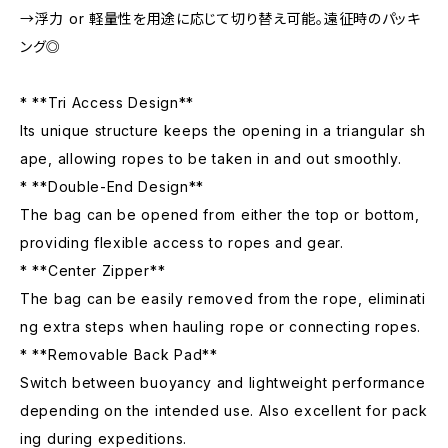
→浮力 or 軽量性を用途に応じて切り替え可能。遠征時のパッキ
ング◎
* **Tri Access Design**
Its unique structure keeps the opening in a triangular sh
ape, allowing ropes to be taken in and out smoothly.
* **Double-End Design**
The bag can be opened from either the top or bottom,
providing flexible access to ropes and gear.
* **Center Zipper**
The bag can be easily removed from the rope, eliminati
ng extra steps when hauling rope or connecting ropes.
* **Removable Back Pad**
Switch between buoyancy and lightweight performance
depending on the intended use. Also excellent for pack
ing during expeditions.